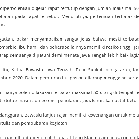
diperbolehkan digelar rapat tertutup dengan jumlah maksimal 5
ehatan pada rapat tersebut. Menurutnya, pertemuan terbatas den
ar.
ngatkan, pakar menyampaikan sangat jelas bahwa meski terbatas
omorbid, ibu hamil dan beberapa lainnya memiliki resiko tinggi. 
arap semuanya dipatuhi demi menata Jawa Tengah lebih baik lagi,
 itu, Ketua Bawaslu Jawa Tengah, Fajar Subkhi mengatakan, 
tahun 2020. Dalam peraturan itu, paslon dilarang menggelar pert
n hanya boleh dilakukan terbatas maksimal 50 orang di tempat te
ertutup masih ada potensi penularan. Jadi, kami akan betul-betu
pelanggaran, Bawaslu lanjut Fajar memiliki kewenangan untuk mel
ertulis dan pembubaran kegiatan.
i akan dibantu penuh oleh aparat kepolisian dalam upaya penindak