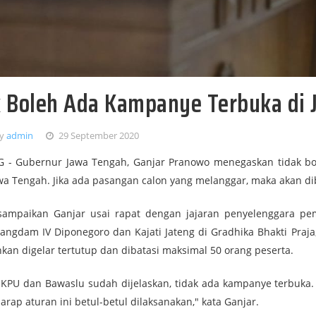
k Boleh Ada Kampanye Terbuka di 
by
admin
29 September 2020
- Gubernur Jawa Tengah, Ganjar Pranowo menegaskan tidak bol
wa Tengah. Jika ada pasangan calon yang melanggar, maka akan dib
isampaikan Ganjar usai rapat dengan jajaran penyelenggara pemi
angdam IV Diponegoro dan Kajati Jateng di Gradhika Bhakti Praja
kan digelar tertutup dan dibatasi maksimal 50 orang peserta.
i KPU dan Bawaslu sudah dijelaskan, tidak ada kampanye terbuka
harap aturan ini betul-betul dilaksanakan," kata Ganjar.