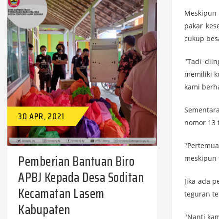
Meskipun 
pakar kes
cukup bes
"Tadi dii
memiliki k
kami berh
Sementara
30 APR, 2021
nomor 13 
"Pertemua
Pemberian Bantuan Biro
meskipun t
APBJ Kepada Desa Soditan
Jika ada 
Kecamatan Lasem
teguran t
Kabupaten
"Nanti kam