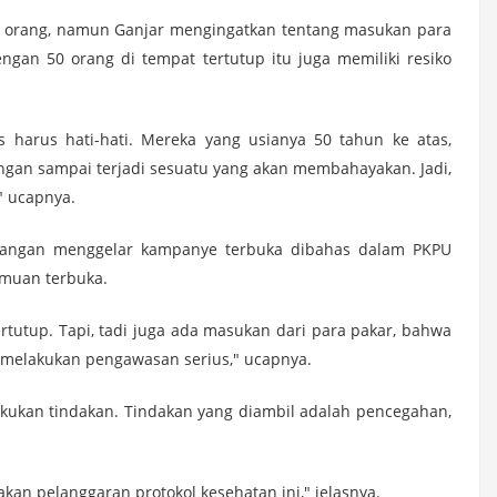
0 orang, namun Ganjar mengingatkan tentang masukan para
gan 50 orang di tempat tertutup itu juga memiliki resiko
 harus hati-hati. Mereka yang usianya 50 tahun ke atas,
Jangan sampai terjadi sesuatu yang akan membahayakan. Jadi,
" ucapnya.
larangan menggelar kampanye terbuka dibahas dalam PKPU
emuan terbuka.
rtutup. Tapi, tadi juga ada masukan dari para pakar, bahwa
l melakukan pengawasan serius," ucapnya.
akukan tindakan. Tindakan yang diambil adalah pencegahan,
an pelanggaran protokol kesehatan ini," jelasnya.