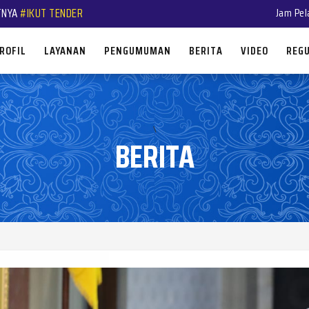
TNYA
#IKUT TENDER
Jam Pel
ROFIL
LAYANAN
PENGUMUMAN
BERITA
VIDEO
REGU
\
BERITA